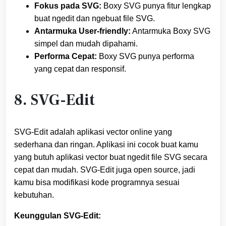
Fokus pada SVG:
Boxy SVG punya fitur lengkap
buat ngedit dan ngebuat file SVG.
Antarmuka User-friendly:
Antarmuka Boxy SVG
simpel dan mudah dipahami.
Performa Cepat:
Boxy SVG punya performa
yang cepat dan responsif.
8. SVG-Edit
SVG-Edit adalah aplikasi vector online yang
sederhana dan ringan. Aplikasi ini cocok buat kamu
yang butuh aplikasi vector buat ngedit file SVG secara
cepat dan mudah. SVG-Edit juga open source, jadi
kamu bisa modifikasi kode programnya sesuai
kebutuhan.
Keunggulan SVG-Edit: