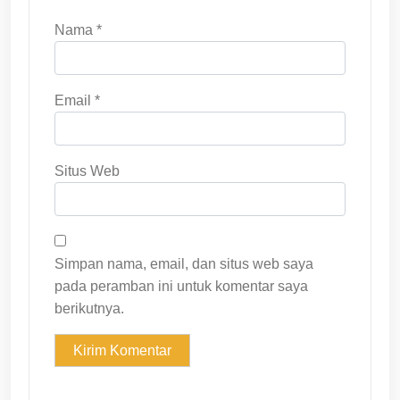
Nama
*
Email
*
Situs Web
Simpan nama, email, dan situs web saya
pada peramban ini untuk komentar saya
berikutnya.