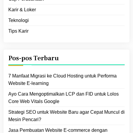
Karir & Loker
Teknologi
Tips Karir
Pos-pos Terbaru
7 Manfaat Migrasi ke Cloud Hosting untuk Performa
Website E‑learning
Ayo Cara Mengoptimalkan LCP dan FID untuk Lolos
Core Web Vitals Google
Strategi SEO untuk Website Baru agar Cepat Muncul di
Mesin Pencari?
Jasa Pembuatan Website E-commerce dengan