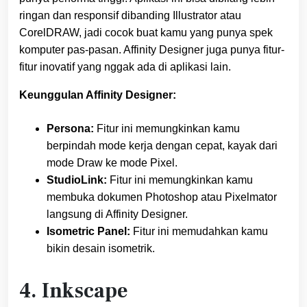
ringan dan responsif dibanding Illustrator atau
CorelDRAW, jadi cocok buat kamu yang punya spek
komputer pas-pasan. Affinity Designer juga punya fitur-
fitur inovatif yang nggak ada di aplikasi lain.
Keunggulan Affinity Designer:
Persona:
Fitur ini memungkinkan kamu
berpindah mode kerja dengan cepat, kayak dari
mode Draw ke mode Pixel.
StudioLink:
Fitur ini memungkinkan kamu
membuka dokumen Photoshop atau Pixelmator
langsung di Affinity Designer.
Isometric Panel:
Fitur ini memudahkan kamu
bikin desain isometrik.
4. Inkscape