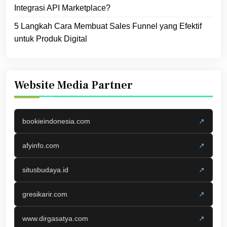
Integrasi API Marketplace?
5 Langkah Cara Membuat Sales Funnel yang Efektif
untuk Produk Digital
Website Media Partner
bookieindonesia.com
↗
afyinfo.com
↗
situsbudaya.id
↗
gresikarir.com
↗
www.dirgasatya.com
↗