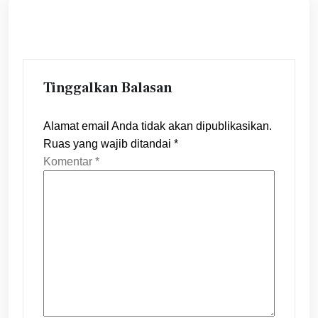
Tinggalkan Balasan
Alamat email Anda tidak akan dipublikasikan.
Ruas yang wajib ditandai
*
Komentar
*