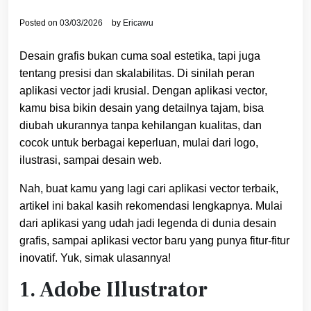
Posted on
03/03/2026
by
Ericawu
Desain grafis bukan cuma soal estetika, tapi juga
tentang presisi dan skalabilitas. Di sinilah peran
aplikasi vector jadi krusial. Dengan aplikasi vector,
kamu bisa bikin desain yang detailnya tajam, bisa
diubah ukurannya tanpa kehilangan kualitas, dan
cocok untuk berbagai keperluan, mulai dari logo,
ilustrasi, sampai desain web.
Nah, buat kamu yang lagi cari aplikasi vector terbaik,
artikel ini bakal kasih rekomendasi lengkapnya. Mulai
dari aplikasi yang udah jadi legenda di dunia desain
grafis, sampai aplikasi vector baru yang punya fitur-fitur
inovatif. Yuk, simak ulasannya!
1. Adobe Illustrator