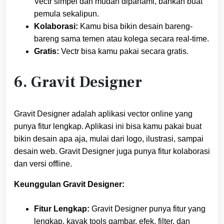
Vectr simpel dan mudah dipahami, bahkan buat
pemula sekalipun.
Kolaborasi:
Kamu bisa bikin desain bareng-
bareng sama temen atau kolega secara real-time.
Gratis:
Vectr bisa kamu pakai secara gratis.
6. Gravit Designer
Gravit Designer adalah aplikasi vector online yang
punya fitur lengkap. Aplikasi ini bisa kamu pakai buat
bikin desain apa aja, mulai dari logo, ilustrasi, sampai
desain web. Gravit Designer juga punya fitur kolaborasi
dan versi offline.
Keunggulan Gravit Designer:
Fitur Lengkap:
Gravit Designer punya fitur yang
lengkap, kayak tools gambar, efek, filter, dan