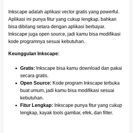
Inkscape adalah aplikasi vector gratis yang powerful.
Aplikasi ini punya fitur yang cukup lengkap, bahkan
bisa dibilang setara dengan aplikasi berbayar.
Inkscape juga open source, jadi kamu bisa modifikasi
kode programnya sesuai kebutuhan.
Keunggulan Inkscape:
Gratis:
Inkscape bisa kamu download dan pakai
secara gratis.
Open Source:
Kode program Inkscape terbuka
buat umum, jadi kamu bisa modifikasi sesuai
kebutuhan.
Fitur Lengkap:
Inkscape punya fitur yang cukup
lengkap, kayak tools gambar, efek, dan filter.