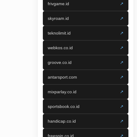
frivgame.id
↗
skyroam.id
↗
teknolimit.id
↗
webkos.co.id
↗
groove.co.id
↗
antarsport.com
↗
mixparlay.co.id
↗
sportsbook.co.id
↗
handicap.co.id
↗
freespin.co.id
↗