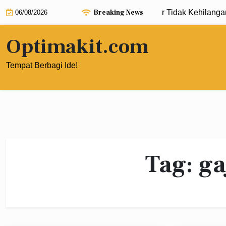
Skip
Breaking News
Cara Monitoring Uptime Website Agar Tidak Kehilangan P
06/08/2026
to
content
Optimakit.com
Tempat Berbagi Ide!
Tag:
ga