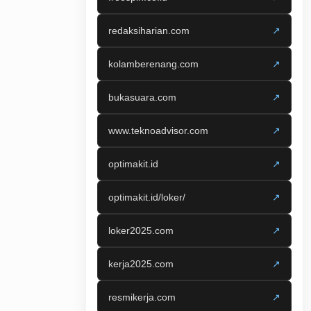
redaksiharian.com
↗
kolamberenang.com
↗
bukasuara.com
↗
www.teknoadvisor.com
↗
optimakit.id
↗
optimakit.id/loker/
↗
loker2025.com
↗
kerja2025.com
↗
resmikerja.com
↗