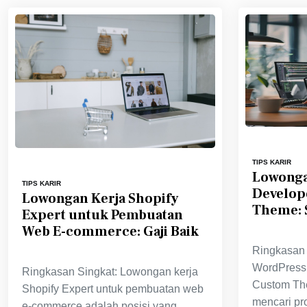
TIPS KARIR
Lowonga
TIPS KARIR
Develop
Lowongan Kerja Shopify
Theme: 
Expert untuk Pembuatan
Web E-commerce: Gaji Baik
Ringkasan 
WordPress 
Ringkasan Singkat: Lowongan kerja
Custom The
Shopify Expert untuk pembuatan web
mencari p
e‑commerce adalah posisi yang