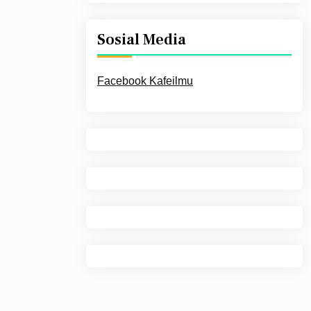
Sosial Media
Facebook Kafeilmu