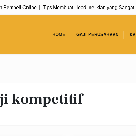
embeli Online |
Tips Membuat Headline Iklan yang Sangat Mena
HOME
GAJI PERUSAHAAN
KA
ji kompetitif