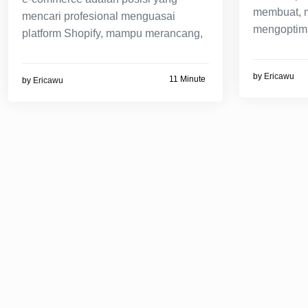
membuat, 
mencari profesional menguasai
mengoptim
platform Shopify, mampu merancang,
by
Ericawu
11 Minute
by
Ericawu