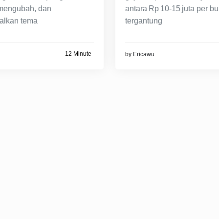
mengubah, dan
antara Rp 10‑15 juta per bu
alkan tema
tergantung
12 Minute
by
Ericawu