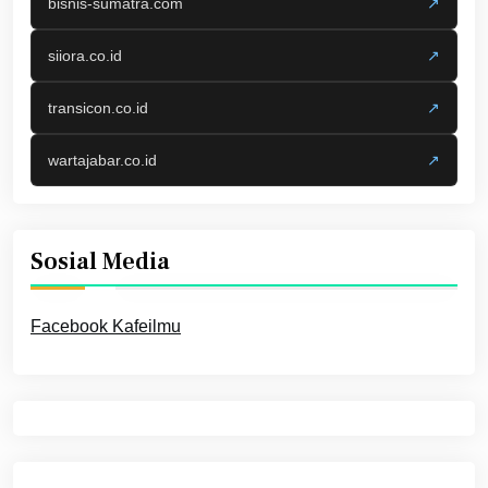
bisnis-sumatra.com
↗
siiora.co.id
↗
transicon.co.id
↗
wartajabar.co.id
↗
Sosial Media
Facebook Kafeilmu