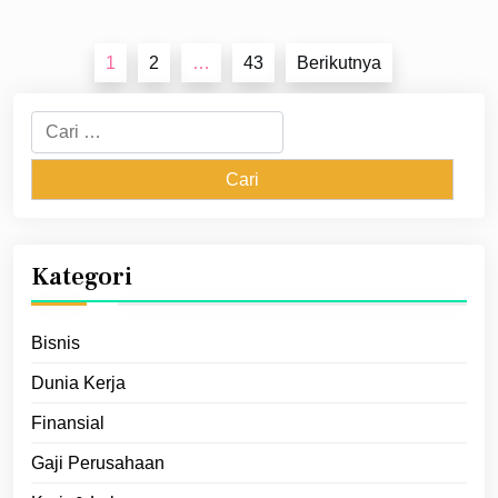
Paginasi
1
2
…
43
Berikutnya
pos
Cari
untuk:
Kategori
Bisnis
Dunia Kerja
Finansial
Gaji Perusahaan