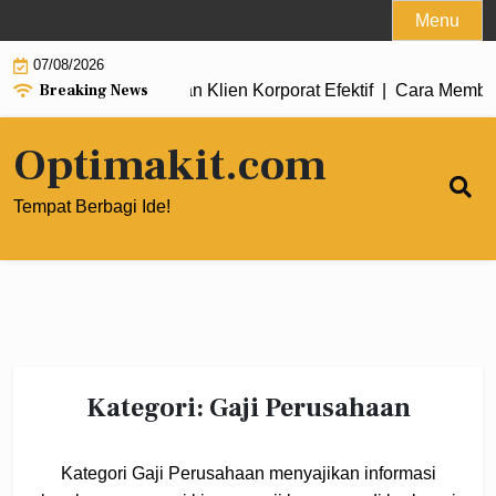
Skip
Menu
to
07/08/2026
content
Breaking News
tuk Mendapatkan Klien Korporat Efektif |
Cara Membangun Tim Di
Optimakit.com
Tempat Berbagi Ide!
Kategori:
Gaji Perusahaan
Kategori Gaji Perusahaan menyajikan informasi