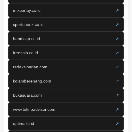
mixparlay.co.id
↗
sportsbook.co.id
↗
handicap.co.id
↗
freespin.co.id
↗
redaksiharian.com
↗
kolamberenang.com
↗
bukasuara.com
↗
www.teknoadvisor.com
↗
optimakit.id
↗