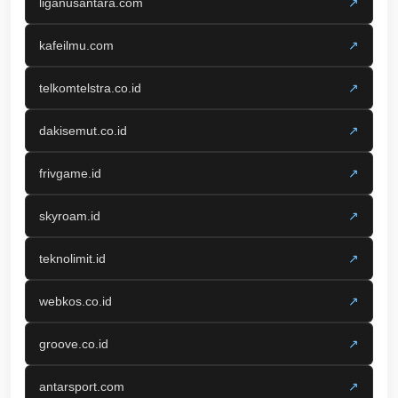
liganusantara.com
↗
kafeilmu.com
↗
telkomtelstra.co.id
↗
dakisemut.co.id
↗
frivgame.id
↗
skyroam.id
↗
teknolimit.id
↗
webkos.co.id
↗
groove.co.id
↗
antarsport.com
↗