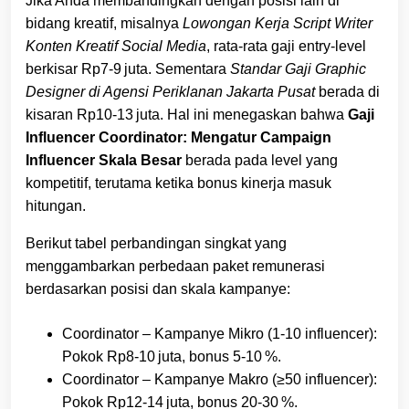
Jika Anda membandingkan dengan posisi lain di
bidang kreatif, misalnya
Lowongan Kerja Script Writer
Konten Kreatif Social Media
, rata‑rata gaji entry‑level
berkisar Rp7‑9 juta. Sementara
Standar Gaji Graphic
Designer di Agensi Periklanan Jakarta Pusat
berada di
kisaran Rp10‑13 juta. Hal ini menegaskan bahwa
Gaji
Influencer Coordinator: Mengatur Campaign
Influencer Skala Besar
berada pada level yang
kompetitif, terutama ketika bonus kinerja masuk
hitungan.
Berikut tabel perbandingan singkat yang
menggambarkan perbedaan paket remunerasi
berdasarkan posisi dan skala kampanye:
Coordinator – Kampanye Mikro (1‑10 influencer):
Pokok Rp8‑10 juta, bonus 5‑10 %.
Coordinator – Kampanye Makro (≥50 influencer):
Pokok Rp12‑14 juta, bonus 20‑30 %.