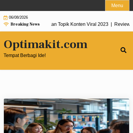
Skip
Menu
to
06/08/2026
content
Breaking News
s untuk Menemukan Topik Konten Viral 2023 |
Review Theme N
Optimakit.com
Tempat Berbagi Ide!