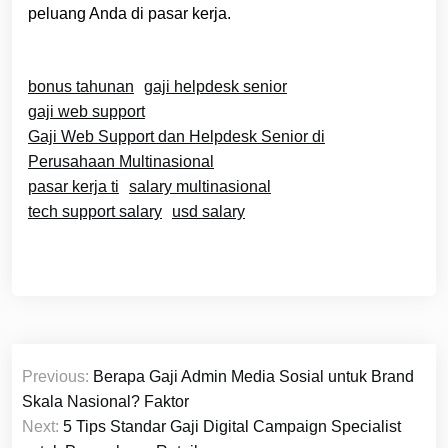
peluang Anda di pasar kerja.
bonus tahunan
gaji helpdesk senior
gaji web support
Gaji Web Support dan Helpdesk Senior di
Perusahaan Multinasional
pasar kerja ti
salary multinasional
tech support salary
usd salary
Navigasi
Previous:
Berapa Gaji Admin Media Sosial untuk Brand
pos
Skala Nasional? Faktor
Next:
5 Tips Standar Gaji Digital Campaign Specialist