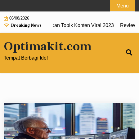
Skip
Menu
to
06/08/2026
content
Breaking News
 untuk Menemukan Topik Konten Viral 2023 |
Review Theme Ne
Optimakit.com
Tempat Berbagi Ide!