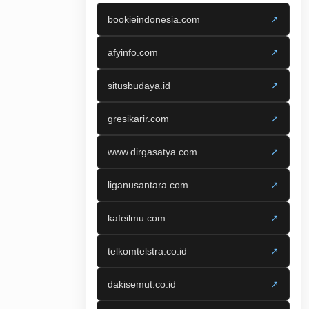
bookieindonesia.com
↗
afyinfo.com
↗
situsbudaya.id
↗
gresikarir.com
↗
www.dirgasatya.com
↗
liganusantara.com
↗
kafeilmu.com
↗
telkomtelstra.co.id
↗
dakisemut.co.id
↗