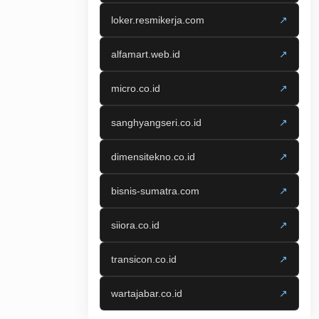
loker.resmikerja.com
↗
alfamart.web.id
↗
micro.co.id
↗
sanghyangseri.co.id
↗
dimensitekno.co.id
↗
bisnis-sumatra.com
↗
siiora.co.id
↗
transicon.co.id
↗
wartajabar.co.id
↗