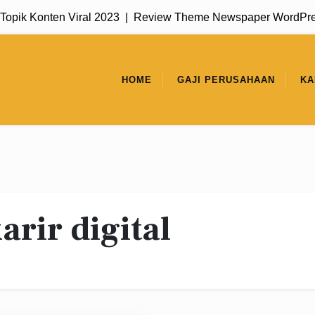
 Konten Viral 2023 |
Review Theme Newspaper WordPress untuk
HOME
GAJI PERUSAHAAN
KA
arir digital