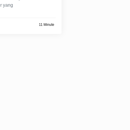
ir yang
11 Minute