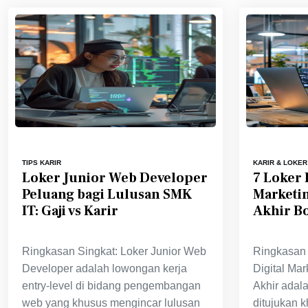
TIPS KARIR
KARIR & LOKER
Loker Junior Web Developer
7 Loker 
Peluang bagi Lulusan SMK
Marketi
IT: Gaji vs Karir
Akhir B
Ringkasan Singkat: Loker Junior Web
Ringkasan 
Developer adalah lowongan kerja
Digital Ma
entry‑level di bidang pengembangan
Akhir ada
web yang khusus mengincar lulusan
ditujukan 