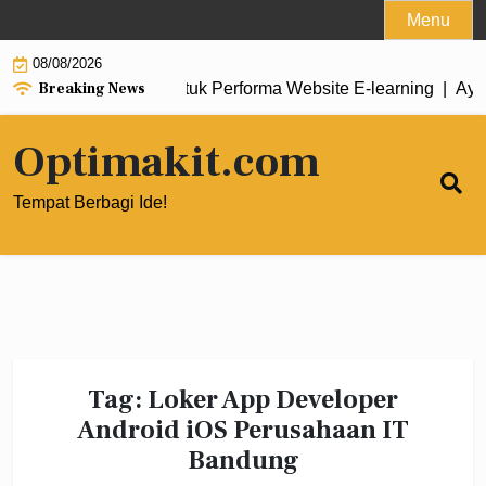
Skip
Menu
to
08/08/2026
content
Breaking News
i ke Cloud Hosting untuk Performa Website E‑learning |
Ayo C
Optimakit.com
Tempat Berbagi Ide!
Tag:
Loker App Developer
Android iOS Perusahaan IT
Bandung