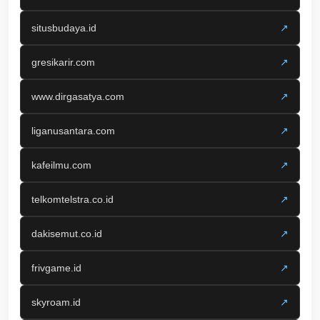
situsbudaya.id
↗
gresikarir.com
↗
www.dirgasatya.com
↗
liganusantara.com
↗
kafeilmu.com
↗
telkomtelstra.co.id
↗
dakisemut.co.id
↗
frivgame.id
↗
skyroam.id
↗