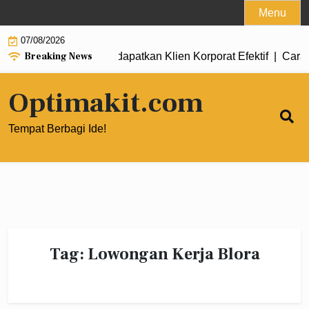
Skip
Menu
to
07/08/2026
content
Breaking News
l Marketing untuk Mendapatkan Klien Korporat Efektif |
Cara Me
Optimakit.com
Tempat Berbagi Ide!
Tag:
Lowongan Kerja Blora