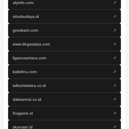
afyinfo.com
↗
situsbudaya.id
↗
gresikarir.com
↗
www.dirgasatya.com
↗
liganusantara.com
↗
kafeilmu.com
↗
telkomtelstra.co.id
↗
dakisemut.co.id
↗
frivgame.id
↗
skyroam.id
↗