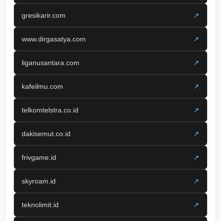
gresikarir.com
↗
www.dirgasatya.com
↗
liganusantara.com
↗
kafeilmu.com
↗
telkomtelstra.co.id
↗
dakisemut.co.id
↗
frivgame.id
↗
skyroam.id
↗
teknolimit.id
↗