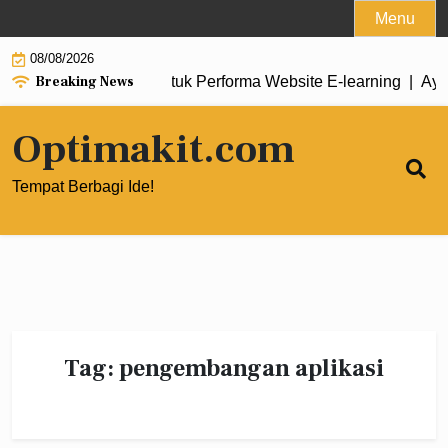
Skip
Menu
to
08/08/2026
content
Breaking News
i ke Cloud Hosting untuk Performa Website E‑learning |
Ayo C
Optimakit.com
Tempat Berbagi Ide!
Tag:
pengembangan aplikasi