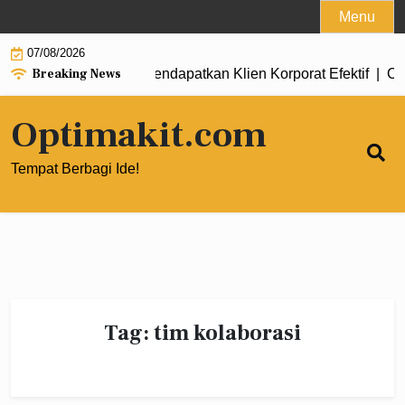
Skip
Menu
to
07/08/2026
content
Breaking News
ital Marketing untuk Mendapatkan Klien Korporat Efektif |
Cara
Optimakit.com
Tempat Berbagi Ide!
Tag:
tim kolaborasi