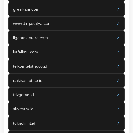
gresikarir.com
↗
www.dirgasatya.com
↗
liganusantara.com
↗
kafeilmu.com
↗
telkomtelstra.co.id
↗
dakisemut.co.id
↗
frivgame.id
↗
skyroam.id
↗
teknolimit.id
↗