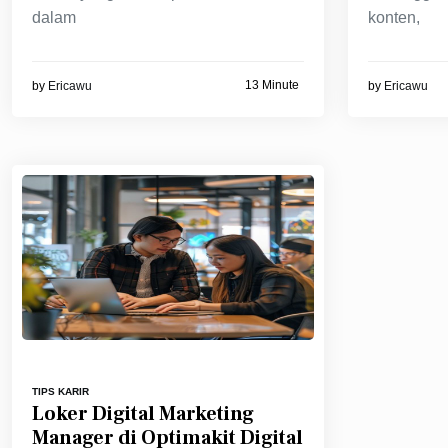
dalam
konten,
13 Minute
by
Ericawu
by
Ericawu
TIPS KARIR
Loker Digital Marketing
Manager di Optimakit Digital