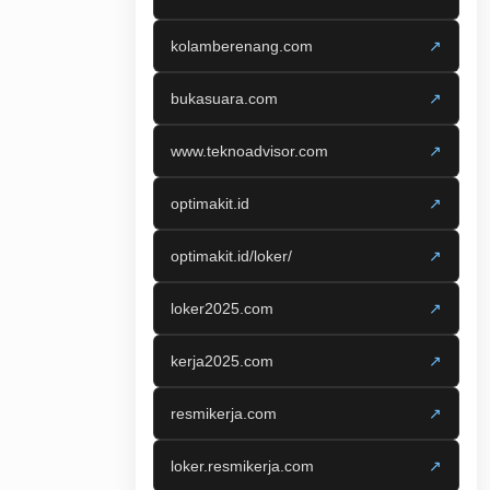
kolamberenang.com
↗
bukasuara.com
↗
www.teknoadvisor.com
↗
optimakit.id
↗
optimakit.id/loker/
↗
loker2025.com
↗
kerja2025.com
↗
resmikerja.com
↗
loker.resmikerja.com
↗