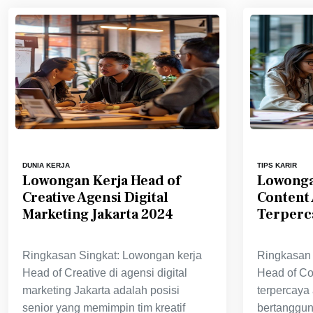
DUNIA KERJA
TIPS KARIR
Lowongan Kerja Head of
Lowonga
Creative Agensi Digital
Content 
Marketing Jakarta 2024
Terperca
Ringkasan Singkat: Lowongan kerja
Ringkasan 
Head of Creative di agensi digital
Head of Co
marketing Jakarta adalah posisi
terpercaya 
senior yang memimpin tim kreatif
bertanggun