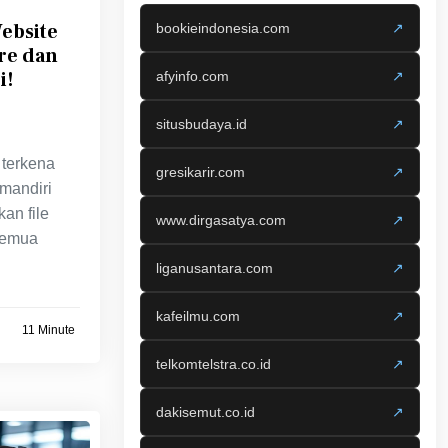
ebsite
bookieindonesia.com
↗
re dan
i!
afyinfo.com
↗
situsbudaya.id
↗
 terkena
gresikarir.com
↗
mandiri
an file
www.dirgasatya.com
↗
semua
liganusantara.com
↗
kafeilmu.com
↗
11 Minute
telkomtelstra.co.id
↗
dakisemut.co.id
↗