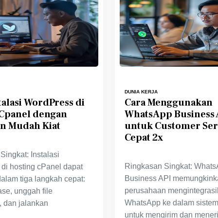
DUNIA KERJA
talasi WordPress di
Cara Menggunakan
 Cpanel dengan
WhatsApp Business 
an Mudah Kiat
untuk Customer Ser
Cepat 2x
ingkat: Instalasi
Ringkasan Singkat: What
di hosting cPanel dapat
Business API memungkink
dalam tiga langkah cepat:
perusahaan mengintegrasi
se, unggah file
WhatsApp ke dalam siste
 dan jalankan
untuk mengirim dan mener