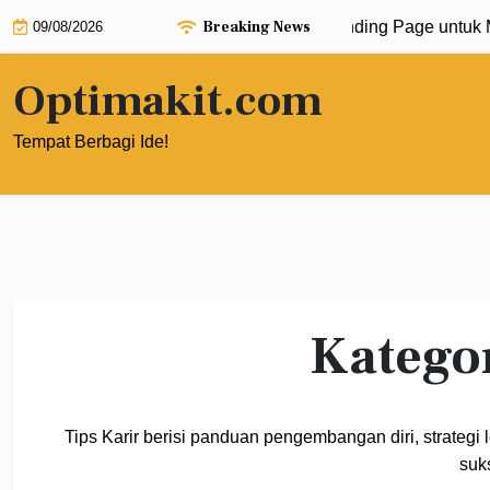
Skip
Breaking News
Tips Melakukan A/B Testing pada Landing Page untuk Maksi
09/08/2026
to
content
Optimakit.com
Tempat Berbagi Ide!
Katego
Tips Karir berisi panduan pengembangan diri, strategi
suk