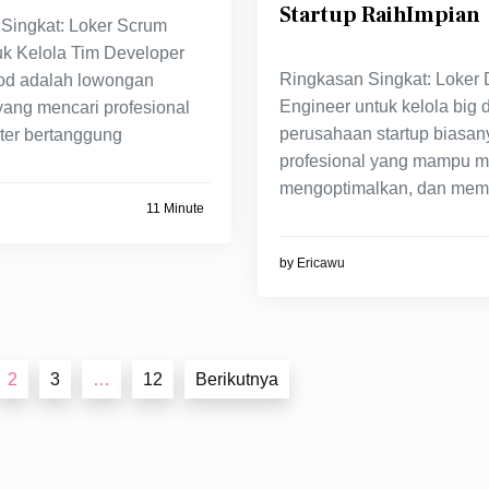
Startup RaihImpian
Singkat: Loker Scrum
uk Kelola Tim Developer
Ringkasan Singkat: Loker 
od adalah lowongan
Engineer untuk kelola big 
yang mencari profesional
perusahaan startup biasan
er bertanggung
profesional yang mampu m
mengoptimalkan, dan mem
11 Minute
by
Ericawu
2
3
…
12
Berikutnya