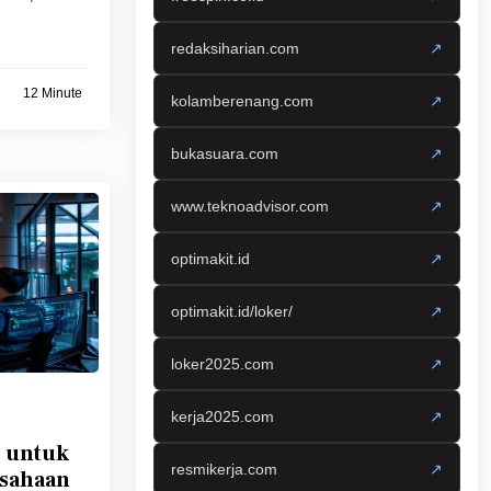
redaksiharian.com
↗
12 Minute
kolamberenang.com
↗
bukasuara.com
↗
www.teknoadvisor.com
↗
optimakit.id
↗
optimakit.id/loker/
↗
loker2025.com
↗
kerja2025.com
↗
r untuk
resmikerja.com
↗
usahaan