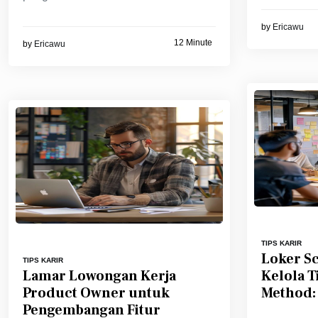
by
Ericawu
12 Minute
by
Ericawu
TIPS KARIR
Loker S
TIPS KARIR
Lamar Lowongan Kerja
Kelola T
Product Owner untuk
Method: 
Pengembangan Fitur