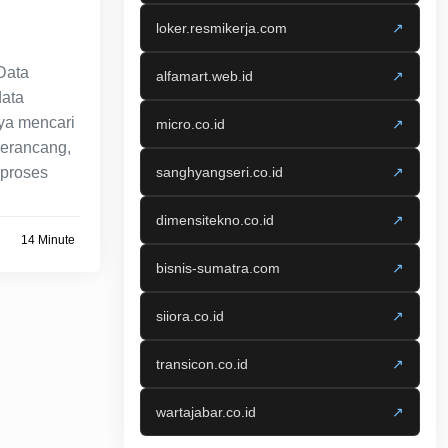
loker.resmikerja.com
↗
Data
alfamart.web.id
↗
data
ya mencari
micro.co.id
↗
erancang,
proses
sanghyangseri.co.id
↗
dimensitekno.co.id
↗
14 Minute
bisnis-sumatra.com
↗
siiora.co.id
↗
transicon.co.id
↗
wartajabar.co.id
↗