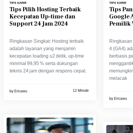
TIPS KARIR
TIPS KARIR
Tips Pilih Hosting Terbaik
Tips Pa
Kecepatan Up-time dan
Google A
Support 24 Jam 2024
Pemilik 
Ringkasan Singkat: Hosting terbaik
Ringkasan 
adalah layanan yang menjamin
4 (GA4) ada
kecepatan loading ≤2 detik, up‑time
berbasis p
minimal 99,95 % serta dukungan
menggantik
teknis 24 jam dengan respons cepat.
memungkink
melacak
12 Minute
by
Ericawu
by
Ericawu