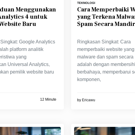
TEKNOLOGI
nduan Menggunakan
Cara Memperbaiki W
nalytics 4 untuk
yang Terkena Malwa
Website Baru
Spam Secara Mandir
Singkat: Google Analytics
Ringkasan Singkat: Cara
lah platform analitik
memperbaiki website yang
eristiwa yang
malware dan spam secara 
an Universal Analytics,
adalah dengan membersihk
an pemilik website baru
berbahaya, memperbarui 
komponen,
12 Minute
by
Ericawu