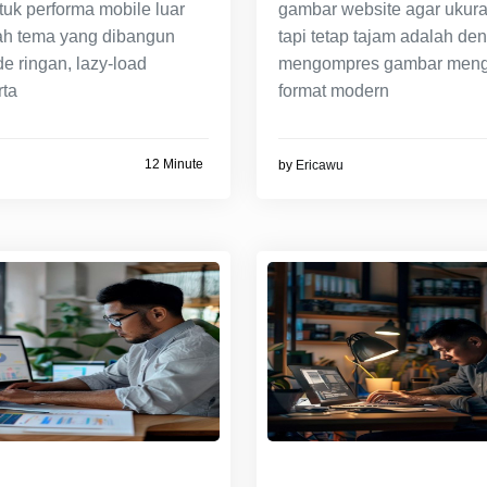
tuk performa mobile luar
gambar website agar ukuran
ah tema yang dibangun
tapi tetap tajam adalah de
e ringan, lazy‑load
mengompres gambar men
rta
format modern
12 Minute
by
Ericawu