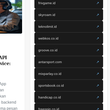
frivgame.id
↗
skyroam.id
↗
teknolimit.id
↗
webkos.co.id
↗
groove.co.id
↗
API
antarsport.com
↗
vice:
mixparlay.co.id
↗
sApp
sportsbook.co.id
↗
an
kan
handicap.co.id
↗
m backend
ima pesan
freespin.co.id
↗