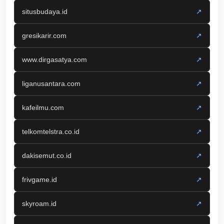
situsbudaya.id
↗
gresikarir.com
↗
www.dirgasatya.com
↗
liganusantara.com
↗
kafeilmu.com
↗
telkomtelstra.co.id
↗
dakisemut.co.id
↗
frivgame.id
↗
skyroam.id
↗