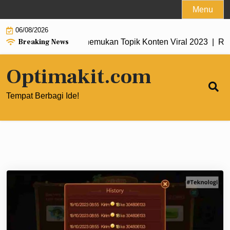
Skip
Menu
to
06/08/2026
content
Breaking News
e Trends untuk Menemukan Topik Konten Viral 2023 |
Review 
Optimakit.com
Tempat Berbagi Ide!