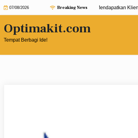
Skip
Breaking News
Strategi B2B Digital Marketing untuk Mendapatkan Klien Korpo
07/08/2026
to
content
Optimakit.com
Tempat Berbagi Ide!