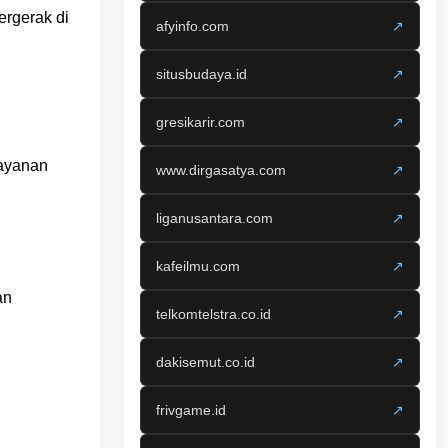
ergerak di
afyinfo.com
↗
situsbudaya.id
↗
gresikarir.com
↗
Layanan
www.dirgasatya.com
↗
liganusantara.com
↗
kafeilmu.com
↗
an
telkomtelstra.co.id
↗
dakisemut.co.id
↗
frivgame.id
↗