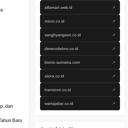
alfamart.web.id
↗
ya
micro.co.id
↗
sanghyangseri.co.id
↗
dimensitekno.co.id
↗
bisnis-sumatra.com
↗
siiora.co.id
↗
transicon.co.id
↗
wartajabar.co.id
↗
p, dan
 Tahun Baru