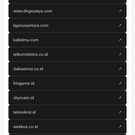
www.dirgasatya.com
↗
liganusantara.com
↗
kafeilmu.com
↗
telkomtelstra.co.id
↗
dakisemut.co.id
↗
frivgame.id
↗
skyroam.id
↗
teknolimit.id
↗
webkos.co.id
↗