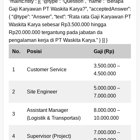
“mainEntity”: [{ “@type”: “Question”, “name”: “Berapa
Gaji Karyawan PT Waskita Karya?”, “acceptedAnswer”:
{ “@type”: “Answer”, “text”: “Rata rata Gaji Karyawan PT
Waskita Karya sebesar Rp3.500.000 hingga
Rp20.000.000 tergantung pada jabatan da
pengalaman kerja di PT Waskita Karya.” } }] }
No.
Posisi
Gaji (Rp)
3.500.000 –
1
Customer Service
4.500.000
5.000.000 –
2
Site Engineer
7.000.000
Assistant Manager
8.000.000 –
3
(Logistik & Transportasi)
10.000.000
7.000.000 –
4
Supervisor (Project)