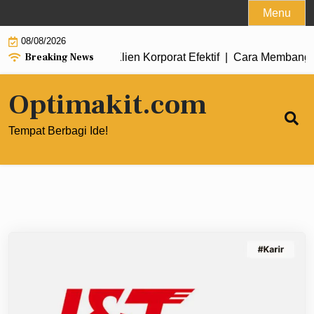
Skip
Menu
to
08/08/2026
content
Breaking News
tuk Mendapatkan Klien Korporat Efektif |
Cara Membangun Tim Di
Optimakit.com
Tempat Berbagi Ide!