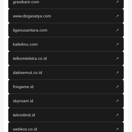
gresikarir.com
↗
www.dirgasatya.com
↗
liganusantara.com
↗
kafeilmu.com
↗
telkomtelstra.co.id
↗
dakisemut.co.id
↗
frivgame.id
↗
skyroam.id
↗
teknolimit.id
↗
webkos.co.id
↗