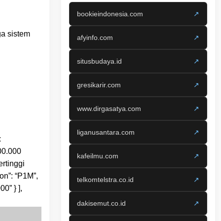
bookieindonesia.com
↗
ga sistem
afyinfo.com
↗
situsbudaya.id
↗
gresikarir.com
↗
www.dirgasatya.com
↗
liganusantara.com
↗
:
00.000
kafeilmu.com
↗
rtinggi
ion”: “P1M”,
telkomtelstra.co.id
↗
0” } ],
dakisemut.co.id
↗