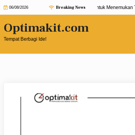
Skip
Breaking News
Cara Memanfaatkan Google Trends untuk Menemukan Topik K
06/08/2026
to
content
Optimakit.com
Tempat Berbagi Ide!