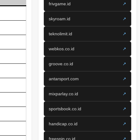
frivgame.id
↗
skyroam.id
↗
teknolimit.id
↗
webkos.co.id
↗
groove.co.id
↗
antarsport.com
↗
mixparlay.co.id
↗
sportsbook.co.id
↗
handicap.co.id
↗
freespin.co.id
↗