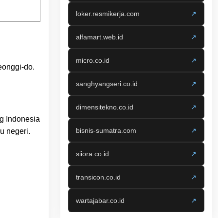
loker.resmikerja.com
↗
alfamart.web.id
↗
micro.co.id
↗
eonggi-do.
sanghyangseri.co.id
↗
dimensitekno.co.id
↗
g Indonesia
bisnis-sumatra.com
↗
u negeri.
siiora.co.id
↗
transicon.co.id
↗
wartajabar.co.id
↗