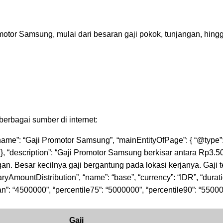
omotor Samsung, mulai dari besaran gaji pokok, tunjangan, hing
berbagai sumber di internet:
 “name”: “Gaji Promotor Samsung”, “mainEntityOfPage”: { “@type”
, “description”: “Gaji Promotor Samsung berkisar antara Rp3.5
. Besar kecilnya gaji bergantung pada lokasi kerjanya. Gaji te
aryAmountDistribution”, “name”: “base”, “currency”: “IDR”, “durat
n”: “4500000”, “percentile75”: “5000000”, “percentile90”: “550000
Gaji