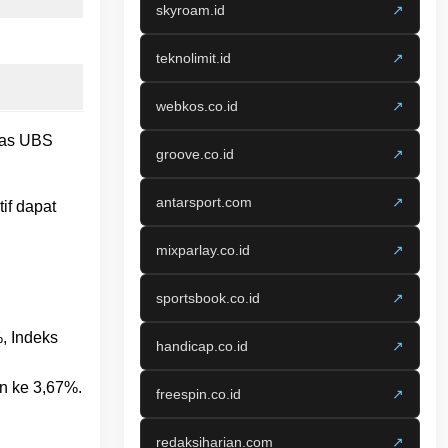
skyroam.id
↗
teknolimit.id
↗
webkos.co.id
↗
emas UBS
groove.co.id
↗
antarsport.com
↗
if dapat
mixparlay.co.id
↗
sportsbook.co.id
↗
, Indeks
handicap.co.id
↗
in ke 3,67%.
freespin.co.id
↗
redaksiharian.com
↗