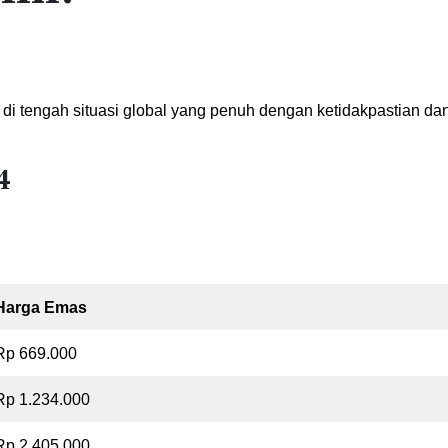
il di tengah situasi global yang penuh dengan ketidakpastian da
4
Harga Emas
Rp 669.000
Rp 1.234.000
Rp 2.405.000