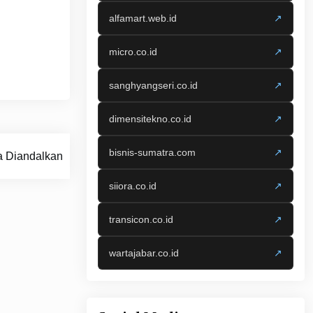
alfamart.web.id
↗
micro.co.id
↗
sanghyangseri.co.id
↗
dimensitekno.co.id
↗
bisnis-sumatra.com
↗
a Diandalkan
siiora.co.id
↗
transicon.co.id
↗
wartajabar.co.id
↗