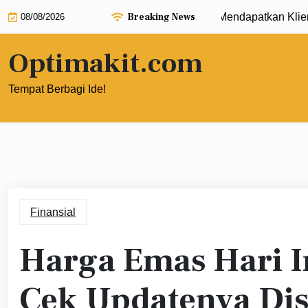
Skip
Breaking News
Strategi B2B Digital Marketing untuk Mendapatkan Klien Kor
08/08/2026
to
content
Optimakit.com
Tempat Berbagi Ide!
Finansial
Harga Emas Hari In
Cek Updatenya Dis