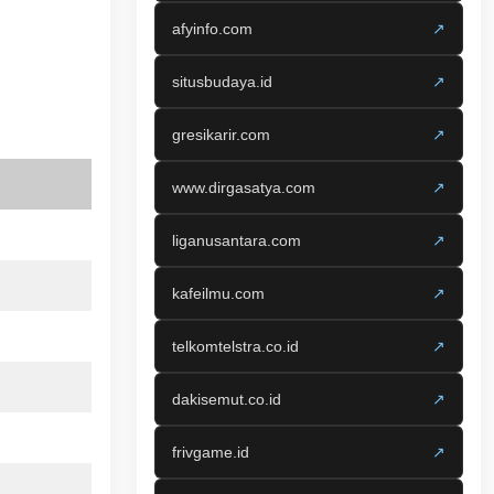
afyinfo.com
↗
situsbudaya.id
↗
gresikarir.com
↗
www.dirgasatya.com
↗
liganusantara.com
↗
kafeilmu.com
↗
telkomtelstra.co.id
↗
dakisemut.co.id
↗
frivgame.id
↗