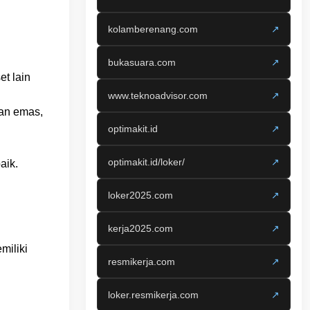
kolamberenang.com
↗
bukasuara.com
↗
t lain
www.teknoadvisor.com
↗
san emas,
optimakit.id
↗
optimakit.id/loker/
↗
aik.
loker2025.com
↗
kerja2025.com
↗
miliki
resmikerja.com
↗
loker.resmikerja.com
↗