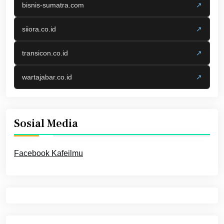
bisnis-sumatra.com
↗
siiora.co.id
↗
transicon.co.id
↗
wartajabar.co.id
↗
Sosial Media
Facebook Kafeilmu