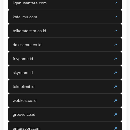
liganusantara.com
↗
kafeilmu.com
↗
telkomtelstra.co.id
↗
dakisemut.co.id
↗
frivgame.id
↗
skyroam.id
↗
teknolimit.id
↗
webkos.co.id
↗
groove.co.id
↗
antarsport.com
↗