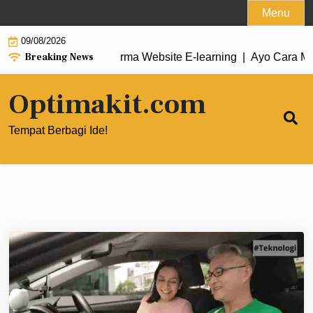
Skip
Menu
to
09/08/2026
content
Breaking News
Hosting untuk Performa Website E‑learning |
Ayo Cara Mengopt
Optimakit.com
Tempat Berbagi Ide!