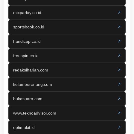
mixparlay.co.id
↗
sportsbook.co.id
↗
handicap.co.id
↗
freespin.co.id
↗
redaksiharian.com
↗
kolamberenang.com
↗
bukasuara.com
↗
www.teknoadvisor.com
↗
optimakit.id
↗