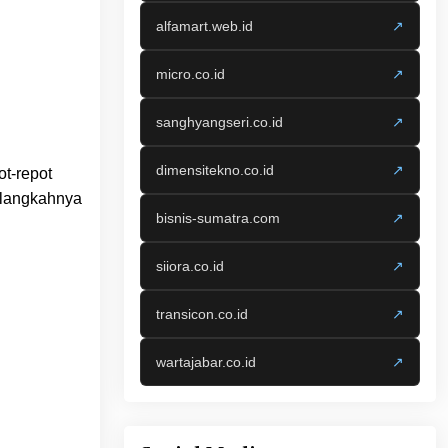
alfamart.web.id
↗
micro.co.id
↗
sanghyangseri.co.id
↗
dimensitekno.co.id
↗
ot-repot
h-langkahnya
bisnis-sumatra.com
↗
siiora.co.id
↗
transicon.co.id
↗
wartajabar.co.id
↗