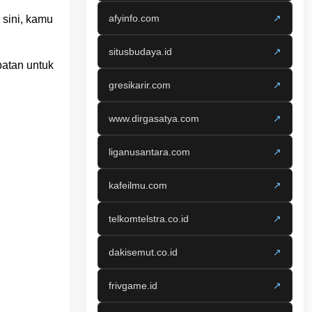
afyinfo.com
↗
 sini, kamu
situsbudaya.id
↗
patan untuk
gresikarir.com
↗
www.dirgasatya.com
↗
liganusantara.com
↗
kafeilmu.com
↗
telkomtelstra.co.id
↗
dakisemut.co.id
↗
frivgame.id
↗