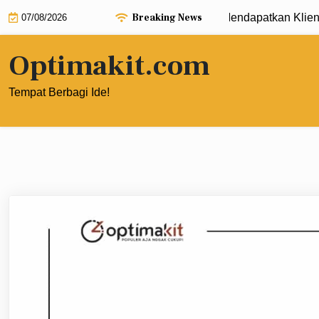
Skip
Breaking News
Strategi B2B Digital Marketing untuk Mendapatkan Klien Korpo
07/08/2026
to
content
Optimakit.com
Tempat Berbagi Ide!