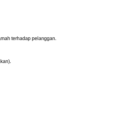
amah terhadap pelanggan.
akan).