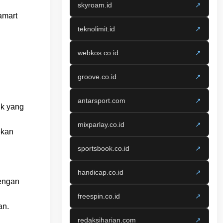
skyroam.id
↗
amart
teknolimit.id
↗
webkos.co.id
↗
groove.co.id
↗
antarsport.com
↗
k yang
mixparlay.co.id
↗
ekan
sportsbook.co.id
↗
handicap.co.id
↗
engan
freespin.co.id
↗
an.
redaksiharian.com
↗