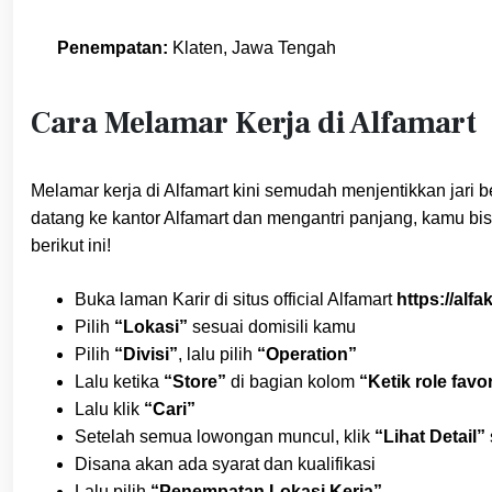
Penempatan:
Klaten, Jawa Tengah
Cara Melamar Kerja di Alfamart
Melamar kerja di Alfamart kini semudah menjentikkan jari 
datang ke kantor Alfamart dan mengantri panjang, kamu bi
berikut ini!
Buka laman Karir di situs official Alfamart
https://alfa
Pilih
“Lokasi”
sesuai domisili kamu
Pilih
“Divisi”
, lalu pilih
“Operation”
Lalu ketika
“Store”
di bagian kolom
“Ketik role favo
Lalu klik
“Cari”
Setelah semua lowongan muncul, klik
“Lihat Detail”
Disana akan ada syarat dan kualifikasi
Lalu pilih
“Penempatan Lokasi Kerja”