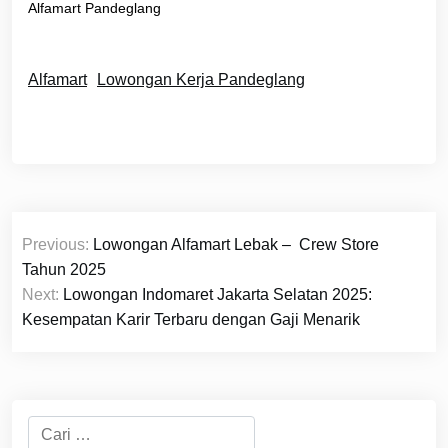
Alfamart Pandeglang
Alfamart
Lowongan Kerja Pandeglang
Navigasi
Previous:
Lowongan Alfamart Lebak – Crew Store
pos
Tahun 2025
Next:
Lowongan Indomaret Jakarta Selatan 2025:
Kesempatan Karir Terbaru dengan Gaji Menarik
Cari