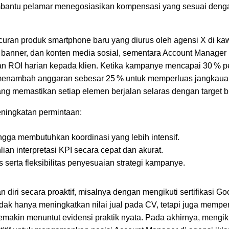
 membantu pelamar menegosiasikan kompensasi yang sesuai denga
curan produk smartphone baru yang diurus oleh agensi X di k
, banner, dan konten media sosial, sementara Account Manager
ran ROI harian kepada klien. Ketika kampanye mencapai 30 % 
menambah anggaran sebesar 25 % untuk memperluas jangkauan
ang memastikan setiap elemen berjalan selaras dengan target bi
eningkatan permintaan:
ingga membutuhkan koordinasi yang lebih intensif.
n interpretasi KPI secara cepat dan akurat.
serta fleksibilitas penyesuaian strategi kampanye.
iri secara proaktif, misalnya dengan mengikuti sertifikasi Go
dak hanya meningkatkan nilai jual pada CV, tetapi juga mempe
makin menuntut evidensi praktik nyata. Pada akhirnya, mengiku