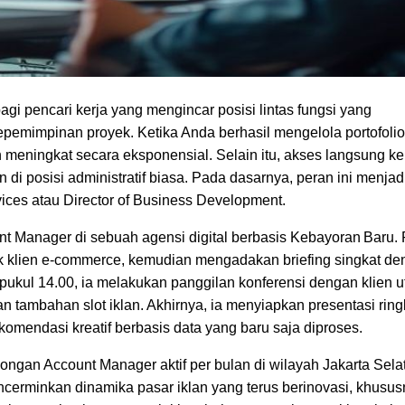
agi pencari kerja yang mengincar posisi lintas fungsi yang
pemimpinan proyek. Ketika Anda berhasil mengelola portofolio
kan meningkat secara eksponensial. Selain itu, akses langsung ke
di posisi administratif biasa. Pada dasarnya, peran ini menjad
vices atau Director of Business Development.
unt Manager di sebuah agensi digital berbasis Kebayoran Baru.
uk klien e‑commerce, kemudian mengadakan briefing singkat de
a pukul 14.00, ia melakukan panggilan konferensi dengan klien 
tambahan slot iklan. Akhirnya, ia menyiapkan presentasi rin
komendasi kreatif berbasis data yang baru saja diproses.
ngan Account Manager aktif per bulan di wilayah Jakarta Sela
ncerminkan dinamika pasar iklan yang terus berinovasi, khusus