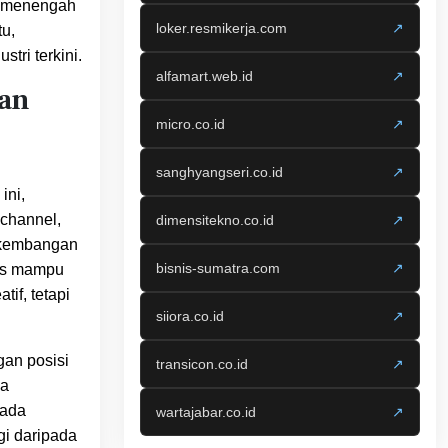
a menengah
loker.resmikerja.com
↗
tu,
tri terkini.
alfamart.web.id
↗
tan
micro.co.id
↗
sanghyangseri.co.id
↗
ini,
channel,
dimensitekno.co.id
↗
erkembangan
bisnis-sumatra.com
↗
gus mampu
if, tetapi
siiora.co.id
↗
ngan posisi
transicon.co.id
↗
ya
pada
wartajabar.co.id
↗
gi daripada