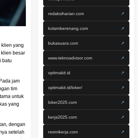
redaksiharian.com
↗
kolamberenang.com
↗
bukasuara.com
↗
 klien yang
 klien besar
www.teknoadvisor.com
↗
i batu
optimakit.id
↗
 Pada jam
optimakit.id/loker/
↗
ngan tim
utama untuk
loker2025.com
↗
gkas yang
kerja2025.com
↗
tan, dengan
nya setelah
resmikerja.com
↗