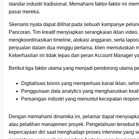
standar industri tradisional. Memahami faktor‑faktor ini
pasar mereka.
Skenario nyata dapat dilihat pada sebuah kampanye pelun
Pancoran. Tim kreatif menyiapkan serangkaian iklan video
mengkoordinasikan timeline, alokasi anggaran, serta lapo
penjualan dalam dua minggu pertama, klien memutuskan 
Keberhasilan ini tidak lepas dari peran Account Manager y
Berikut tiga faktor utama yang menjadi pendorong utama p
Digitalisasi bisnis yang memperluas kanal iklan, seh
Penggunaan data analytics yang mengharuskan keahlia
Persaingan industri yang menuntut kecepatan respons 
Dengan memahami dinamika ini, pelamar dapat menyiapkan d
atau pelatihan manajemen proyek. Pengetahuan tersebut ti
kepercayaan diri saat menghadapi proses interview yang se