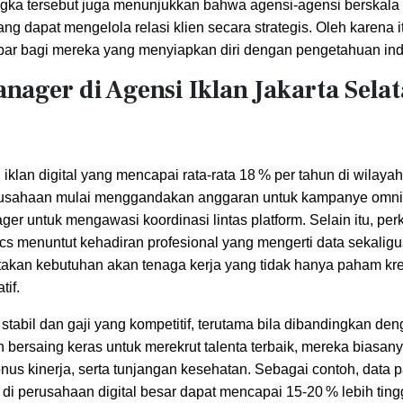
Angka tersebut juga menunjukkan bahwa agensi-agensi berskal
 dapat mengelola relasi klien secara strategis. Oleh karena i
ar bagi mereka yang menyiapkan diri dengan pengetahuan indus
ager di Agensi Iklan Jakarta Sela
klan digital yang mencapai rata‑rata 18 % per tahun di wilayah 
erusahaan mulai menggandakan anggaran untuk kampanye omni
r untuk mengawasi koordinasi lintas platform. Selain itu, p
tics menuntut kehadiran profesional yang mengerti data sekali
takan kebutuhan akan tenaga kerja yang tidak hanya paham kreat
tif.
ih stabil dan gaji yang kompetitif, terutama bila dibandingkan de
an bersaing keras untuk merekrut talenta terbaik, mereka biasan
nus kinerja, serta tunjangan kesehatan. Sebagai contoh, data 
i perusahaan digital besar dapat mencapai 15‑20 % lebih ting