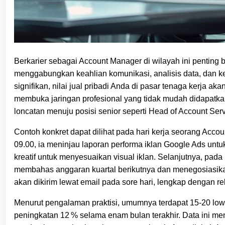
Berkarier sebagai Account Manager di wilayah ini penting b
menggabungkan keahlian komunikasi, analisis data, dan ke
signifikan, nilai jual pribadi Anda di pasar tenaga kerja a
membuka jaringan profesional yang tidak mudah didapatkan 
loncatan menuju posisi senior seperti Head of Account Ser
Contoh konkret dapat dilihat pada hari kerja seorang Acco
09.00, ia meninjau laporan performa iklan Google Ads unt
kreatif untuk menyesuaikan visual iklan. Selanjutnya, pad
membahas anggaran kuartal berikutnya dan menegosiasikan 
akan dikirim lewat email pada sore hari, lengkap dengan re
Menurut pengalaman praktisi, umumnya terdapat 15‑20 lowo
peningkatan 12 % selama enam bulan terakhir. Data ini me