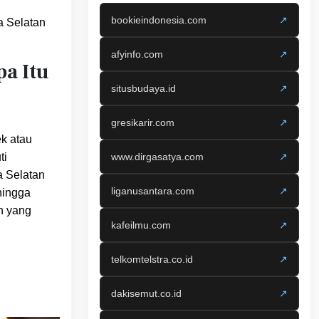
bookieindonesia.com
↗
a Selatan
afyinfo.com
↗
pa Itu
situsbudaya.id
↗
gresikarir.com
↗
k atau
www.dirgasatya.com
↗
ti
a Selatan
liganusantara.com
↗
hingga
an yang
kafeilmu.com
↗
telkomtelstra.co.id
↗
dakisemut.co.id
↗