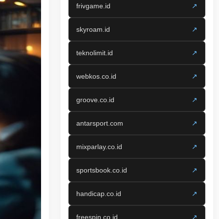
frivgame.id
↗
skyroam.id
↗
teknolimit.id
↗
webkos.co.id
↗
groove.co.id
↗
antarsport.com
↗
mixparlay.co.id
↗
sportsbook.co.id
↗
handicap.co.id
↗
freespin.co.id
↗