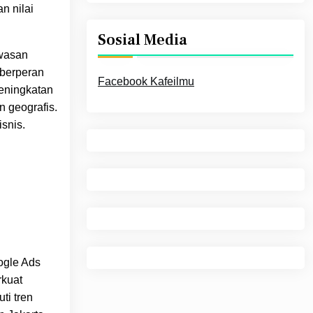
n nilai
Sosial Media
awasan
 berperan
Facebook Kafeilmu
peningkatan
 geografis.
snis.
ogle Ads
rkuat
ti tren