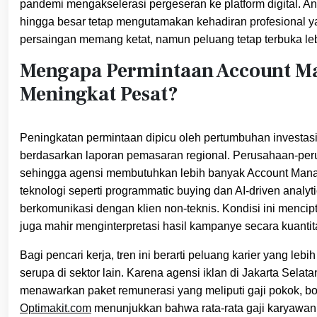
pandemi mengakselerasi pergeseran ke platform digital. 
hingga besar tetap mengutamakan kehadiran profesional yang
persaingan memang ketat, namun peluang tetap terbuka leb
Mengapa Permintaan Account Man
Meningkat Pesat?
Peningkatan permintaan dipicu oleh pertumbuhan investasi i
berdasarkan laporan pemasaran regional. Perusahaan-p
sehingga agensi membutuhkan lebih banyak Account Manage
teknologi seperti programmatic buying dan AI‑driven analy
berkomunikasi dengan klien non‑teknis. Kondisi ini mencip
juga mahir menginterpretasi hasil kampanye secara kuantita
Bagi pencari kerja, tren ini berarti peluang karier yang leb
serupa di sektor lain. Karena agensi iklan di Jakarta Selat
menawarkan paket remunerasi yang meliputi gaji pokok, bo
Optimakit.com
menunjukkan bahwa rata‑rata gaji karyawan d