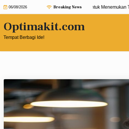
Skip
Breaking News
 Memanfaatkan Google Trends untuk Menemukan Topik Konten
06/08/2026
to
content
Optimakit.com
Tempat Berbagi Ide!