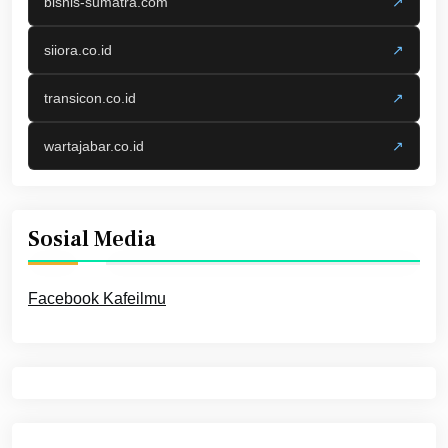
bisnis-sumatra.com
↗
siiora.co.id
↗
transicon.co.id
↗
wartajabar.co.id
↗
Sosial Media
Facebook Kafeilmu