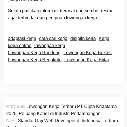
Selalu pastikan informasi berasal dari sumber resmi
agar terhindar dari penipuan lowongan kerja.
adaptasi kerja
cara cari kerja
disiplin kerja
Kerja
kerja online
lowongan kerja
Lowongan Kerja Bandung
Lowongan Kerja Bekasi
Lowongan Kerja Bengkulu
Lowongan Kerja Blitar
Navigasi
Previous:
Lowongan Kerja Terbaru PT Cipta Kridatama
pos
2026, Peluang Karier di Industri Pertambangan
Next:
Standar Gaji Web Developer di Indonesia Terbaru