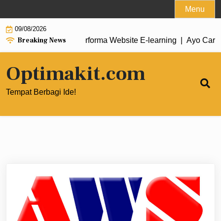
Skip
Menu
to
09/08/2026
content
Breaking News
oud Hosting untuk Performa Website E‑learning |
Ayo Cara Men
Optimakit.com
Tempat Berbagi Ide!