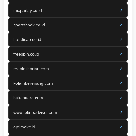
mixparlay.co.id
↗
sportsbook.co.id
↗
handicap.co.id
↗
freespin.co.id
↗
redaksiharian.com
↗
kolamberenang.com
↗
bukasuara.com
↗
www.teknoadvisor.com
↗
optimakit.id
↗