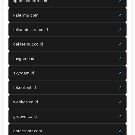
liganusantara.com
↗
kafeilmu.com
↗
telkomtelstra.co.id
↗
dakisemut.co.id
↗
frivgame.id
↗
skyroam.id
↗
teknolimit.id
↗
webkos.co.id
↗
groove.co.id
↗
antarsport.com
↗