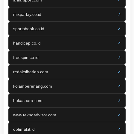
antarsport.com
↗
mixparlay.co.id
↗
sportsbook.co.id
↗
handicap.co.id
↗
freespin.co.id
↗
redaksiharian.com
↗
kolamberenang.com
↗
bukasuara.com
↗
www.teknoadvisor.com
↗
optimakit.id
↗