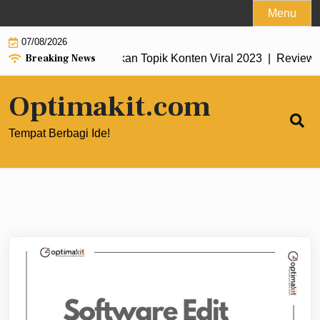
Skip
Menu
to
07/08/2026
content
Breaking News
s untuk Menemukan Topik Konten Viral 2023 |
Review Theme N
Optimakit.com
Tempat Berbagi Ide!