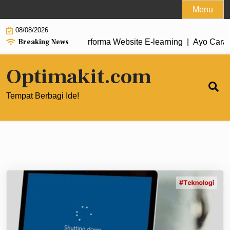
Skip
Menu
to
08/08/2026
content
Breaking News
ud Hosting untuk Performa Website E‑learning |
Ayo Cara Meng
Optimakit.com
Tempat Berbagi Ide!