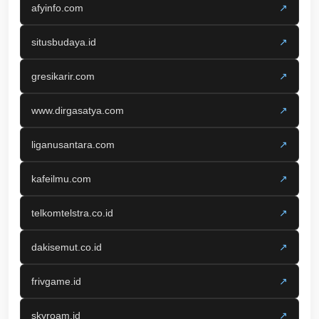
afyinfo.com
↗
situsbudaya.id
↗
gresikarir.com
↗
www.dirgasatya.com
↗
liganusantara.com
↗
kafeilmu.com
↗
telkomtelstra.co.id
↗
dakisemut.co.id
↗
frivgame.id
↗
skyroam.id
↗