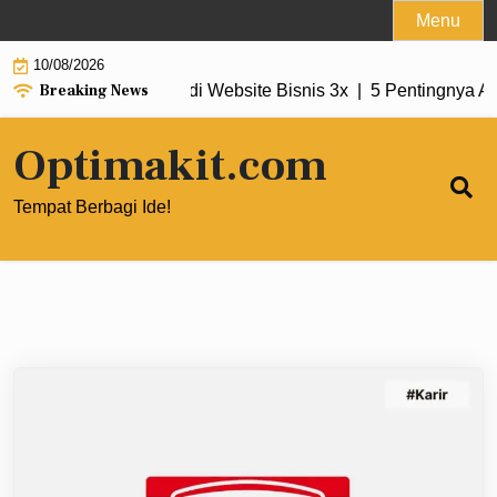
Skip
Menu
to
10/08/2026
content
Breaking News
tomasi Penjualan di Website Bisnis 3x |
5 Pentingnya Audit K
Optimakit.com
Tempat Berbagi Ide!