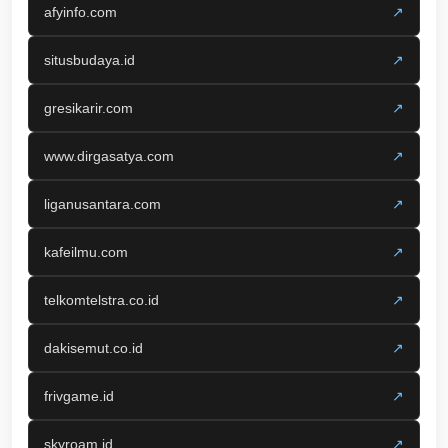
afyinfo.com
↗
situsbudaya.id
↗
gresikarir.com
↗
www.dirgasatya.com
↗
liganusantara.com
↗
kafeilmu.com
↗
telkomtelstra.co.id
↗
dakisemut.co.id
↗
frivgame.id
↗
skyroam.id
↗