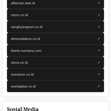
alfamart.web.id
↗
micro.co.id
↗
sanghyangseri.co.id
↗
dimensitekno.co.id
↗
bisnis-sumatra.com
↗
siiora.co.id
↗
transicon.co.id
↗
wartajabar.co.id
↗
Sosial Media