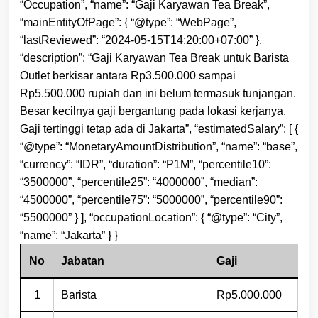
“Occupation”, “name”: “Gaji Karyawan Tea Break”,
“mainEntityOfPage”: { “@type”: “WebPage”,
“lastReviewed”: “2024-05-15T14:20:00+07:00” },
“description”: “Gaji Karyawan Tea Break untuk Barista
Outlet berkisar antara Rp3.500.000 sampai
Rp5.500.000 rupiah dan ini belum termasuk tunjangan.
Besar kecilnya gaji bergantung pada lokasi kerjanya.
Gaji tertinggi tetap ada di Jakarta”, “estimatedSalary”: [ {
“@type”: “MonetaryAmountDistribution”, “name”: “base”,
“currency”: “IDR”, “duration”: “P1M”, “percentile10”:
“3500000”, “percentile25”: “4000000”, “median”:
“4500000”, “percentile75”: “5000000”, “percentile90”:
“5500000” } ], “occupationLocation”: { “@type”: “City”,
“name”: “Jakarta” } }
No
Jabatan
Gaji
1
Barista
Rp5.000.000