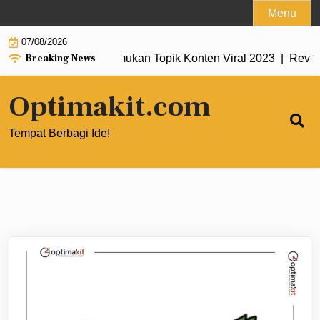
Skip
Menu
to
07/08/2026
content
Breaking News
rends untuk Menemukan Topik Konten Viral 2023 |
Review The
Optimakit.com
Tempat Berbagi Ide!