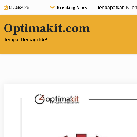
Skip
Breaking News
Strategi B2B Digital Marketing untuk Mendapatkan Klien Korpor
08/08/2026
to
content
Optimakit.com
Tempat Berbagi Ide!