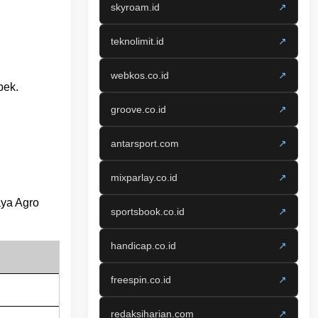
skyroam.id
↗
teknolimit.id
↗
webkos.co.id
↗
pek.
groove.co.id
↗
antarsport.com
↗
mixparlay.co.id
↗
aya Agro
sportsbook.co.id
↗
handicap.co.id
↗
freespin.co.id
↗
redaksiharian.com
↗