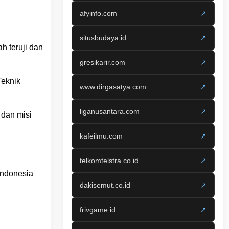
afyinfo.com
↗
situsbudaya.id
↗
h teruji dan
gresikarir.com
↗
Teknik
www.dirgasatya.com
↗
liganusantara.com
↗
 dan misi
kafeilmu.com
↗
telkomtelstra.co.id
↗
Indonesia
dakisemut.co.id
↗
frivgame.id
↗