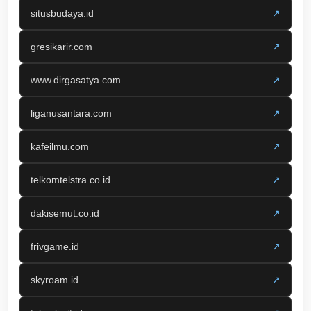
situsbudaya.id
↗
gresikarir.com
↗
www.dirgasatya.com
↗
liganusantara.com
↗
kafeilmu.com
↗
telkomtelstra.co.id
↗
dakisemut.co.id
↗
frivgame.id
↗
skyroam.id
↗