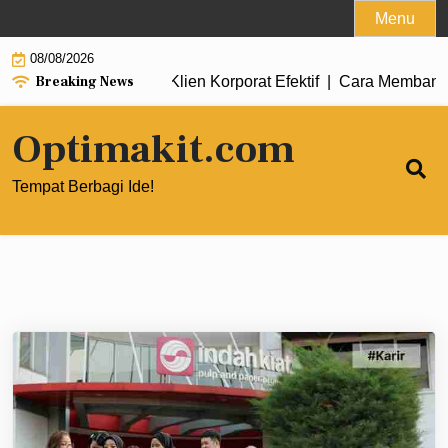
Skip
Menu
to
08/08/2026
content
Breaking News
ntuk Mendapatkan Klien Korporat Efektif |
Cara Membangun Tim D
Optimakit.com
Tempat Berbagi Ide!