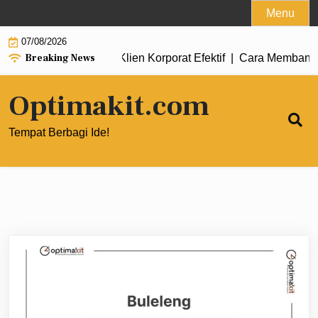
Skip
Menu
to
07/08/2026
content
Breaking News
ntuk Mendapatkan Klien Korporat Efektif |
Cara Membangun Tim 
Optimakit.com
Tempat Berbagi Ide!