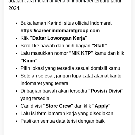
adalah
cara melamar kerja di Indomaret
terbaru tahun
2024.
Buka laman Karir di situs official Indomaret
https://career.indomaretgroup.com
Klik
“Daftar Lowongan Kerja”
Scroll ke bawah dan pilih bagian
“Staff”
Lalu masukkan nomor
“NIK KTP”
kamu dan klik
“Kirim”
Pilih lokasi yang tersedia sesuai domisili kamu
Setelah selesai, jangan lupa catat alamat kantor
Indomaret yang tertera
Di bagian bawah akan tersedia
“Posisi / Divisi”
yang tersedia
Cari divisi
“Store Crew”
dan klik
“Apply”
Lalu isi form lamaran kerja yang disediakan
Pastikan semua data terisi dengan baik