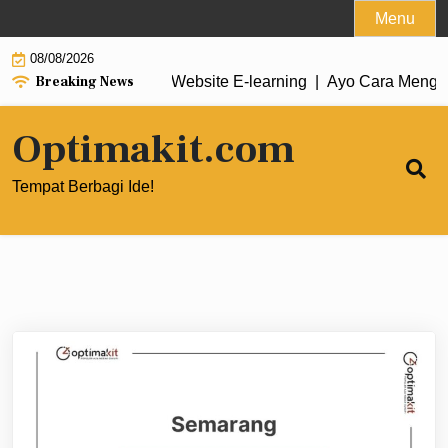
Skip
Menu
to
08/08/2026
content
Breaking News
g untuk Performa Website E‑learning |
Ayo Cara Mengoptimalk
Optimakit.com
Tempat Berbagi Ide!