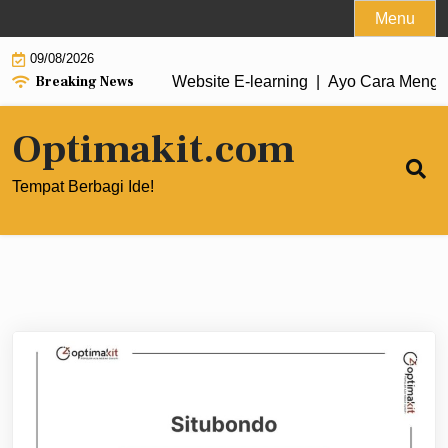
Skip
Menu
to
09/08/2026
content
Breaking News
ng untuk Performa Website E‑learning |
Ayo Cara Mengoptimalk
Optimakit.com
Tempat Berbagi Ide!